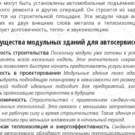
де могут быть установлены автомобильные подъёмник
кого ремонта и других операций. Он строится из за
тся на строительной площадке. Эти модули чаще вс
щих из двух внешних слоёв металла и теплоизоля
рует долговечность, тепло- и звукоизоляцию.
ущества модульных зданий для автосервис
ость строительства
Поскольку модули уже готовы к уст
анять всего несколько недель. Это значительно сокр
 и позволяет быстрее начать предоставлять услуги клие
кость в проектировании
Модульные здания легко ада
ыбрать подходящую планировку в зависимости от разме
Такой подход идеально подходит для предприятий, 
ь организацию пространства в будущем.
номичность
Строительство с применением сэндвич-па
онных технологий. Это связано с меньшими затратам
в на рабочую силу и время строительства. Такие здания
ристики при меньших вложениях в начальный период.
кая теплоизоляция и энергоэффективность
Сэндвич-п
ля автосервиса, обладают отличными теплоизоляционны