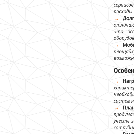
сервисо
расходы
Дол
отличаю
Это ос
оборудов
Моби
площадк
возможн
Особен
Нагр
характе
необход
системы
Пла
продума
учесть 
сотрудн