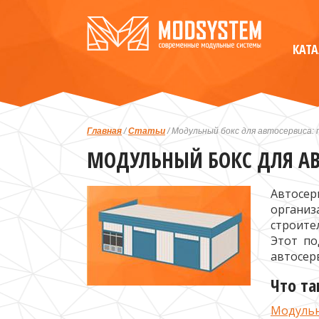
КАТ
Главная
/
Статьи
/ Модульный бокс для автосервиса:
МОДУЛЬНЫЙ БОКС ДЛЯ АВ
Автосер
органи
строите
Этот по
автосер
Что та
Модульн