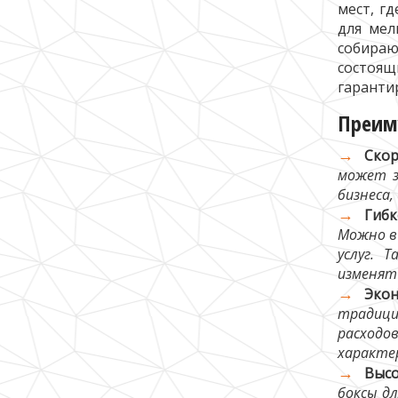
мест, г
для мел
собираю
состоя
гаранти
Преим
Скор
может з
бизнеса,
Гиб
Можно в
услуг. 
изменят
Эко
традици
расходо
характе
Высо
боксы д