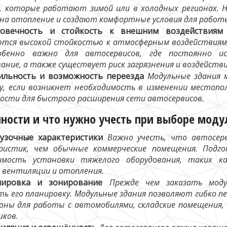
в, которые работают зимой или в холодных регионах.
 на отопление и создают комфортные условия для работ
говечность и стойкость к внешним воздействиям
тся высокой стойкостью к атмосферным воздействиям, 
обенно важно для автосервисов, где постоянно и
ание, а также существует риск загрязнения и воздейств
льность и возможность переезда
Модульные здания м
у, если возникнет необходимость в изменении местоп
ости для быстрого расширения сети автосервисов.
ности и что нужно учесть при выборе моду
узочные характеристики
Важно учесть, что автосерв
ристик, чем обычные коммерческие помещения. Подг
имость установки тяжелого оборудования, таких ка
 вентиляции и отопления.
нировка и зонирование
Прежде чем заказать моду
ть его планировку. Модульные здания позволяют гибко п
зоны для работы с автомобилями, складские помещения,
иков.