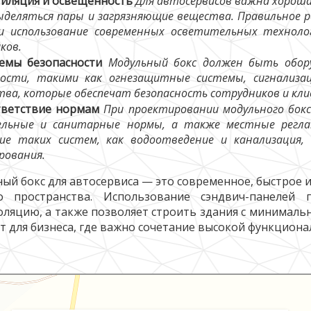
иляция и освещённость
Для автосервисов важна хороша
ыделяться пары и загрязняющие вещества. Правильное 
и использование современных осветительных техноло
ков.
емы безопасности
Модульный бокс должен быть обору
ности, такими как огнезащитные системы, сигнализа
тва, которые обеспечат безопасность сотрудников и кл
тветствие нормам
При проектировании модульного бокс
льные и санитарные нормы, а также местные регла
ие таких систем, как водоотведение и канализация
рования.
ый бокс для автосервиса — это современное, быстрое 
о пространства. Использование сэндвич-панелей 
оляцию, а также позволяет строить здания с минималь
т для бизнеса, где важно сочетание высокой функциона