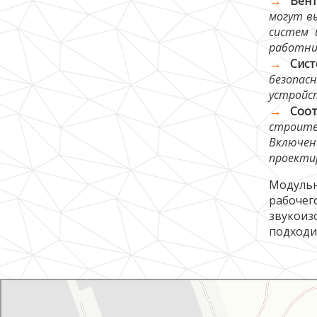
Вент
могут в
систем 
работни
Сист
безопас
устройс
Соо
строите
Включен
проекти
Модульн
рабочег
звукоиз
подходи
Современные модульные системы
Металлоконструкции в Новосибирской области
Металлоизделия в Новосибирской области