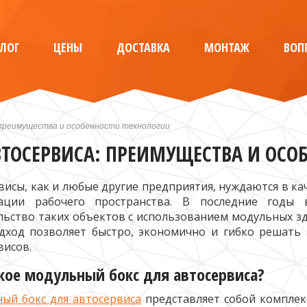
АЛОГ
ЦЕНЫ
ДОСТАВКА
МОНТАЖ
ВОП
 преимущества и особенности технологии
ТОСЕРВИСА: ПРЕИМУЩЕСТВА И ОСО
висы, как и любые другие предприятия, нуждаются в к
зации рабочего пространства. В последние годы 
льство таких объектов с использованием модульных зд
дход позволяет быстро, экономично и гибко решать
висов.
кое модульный бокс для автосервиса?
ый бокс для автосервиса
представляет собой комплек